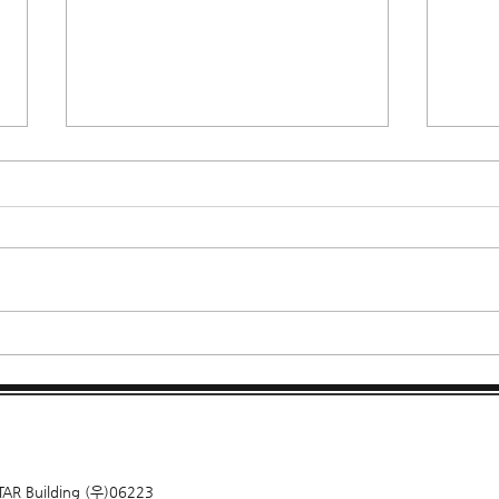
강남가라오케 유앤미 상세내용
강남풀
별 
Building (우)06223