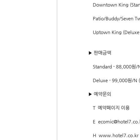
　Downtown King (Stan
　Patio/Buddy/Seven Tw
　Uptown King (Deluxe
▶ 판매금액
　Standard - 88,000원/
　Deluxe - 99,000원/N 
▶ 예약문의
　T  예약페이지 이용
　E  ecomic@hotel7.co.
　H  www.hotel7.co.kr