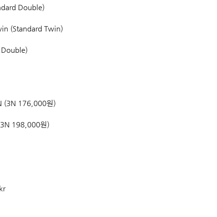
dard Double) 
in (Standard Twin)
 Double)
N (3N 176,000원)
(3N 198,000원)
kr